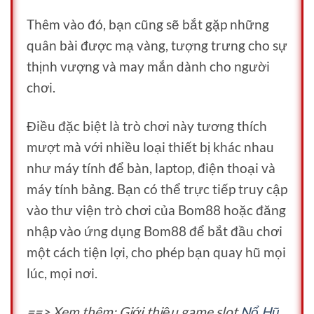
Thêm vào đó, bạn cũng sẽ bắt gặp những
quân bài được mạ vàng, tượng trưng cho sự
thịnh vượng và may mắn dành cho người
chơi.
Điều đặc biệt là trò chơi này tương thích
mượt mà với nhiều loại thiết bị khác nhau
như máy tính để bàn, laptop, điện thoại và
máy tính bảng. Bạn có thể trực tiếp truy cập
vào thư viện trò chơi của Bom88 hoặc đăng
nhập vào ứng dụng Bom88 để bắt đầu chơi
một cách tiện lợi, cho phép bạn quay hũ mọi
lúc, mọi nơi.
==> Xem thêm: Giới thiệu game slot
Nổ Hũ