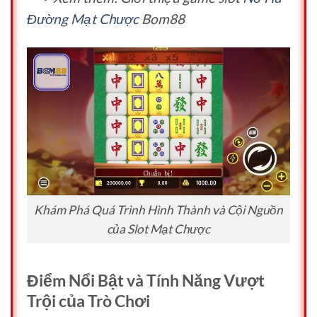
Đường Mạt Chược
Bom88
Khám Phá Quá Trình Hình Thành và Cội Nguồn
của Slot Mạt Chược
Điểm Nổi Bật và Tính Năng Vượt
Trội của Trò Chơi