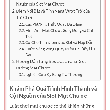
Nguồn của Slot Mạt Chược
Điểm Nổi Bật và Tính Năng Vượt Trội của
Trò Chơi
Các Phương Thức Quay Đa Dạng
Hình Ảnh Mạt Chược Sống Động và Chi
Tiết
Cơ Chế Tính Điểm Đặc Biệt và Hấp Dẫn
Chức Năng Vòng Quay Miễn Phí Đầy Ưu
Đãi
Hướng Dẫn Từng Bước Cách Chơi Slot
Đường Mạt Chược
Nghiên Cứu Kỹ Bảng Trả Thưởng
Khám Phá Quá Trình Hình Thành và
Cội Nguồn của Slot Mạt Chược
Luật chơi mạt chược có thể khiến những