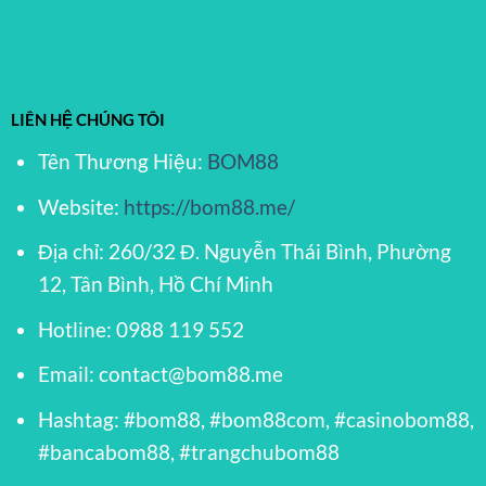
sitemap BOM88
LIÊN HỆ CHÚNG TÔI
Tên Thương Hiệu:
BOM88
Website:
https://bom88.me/
Địa chỉ: 260/32 Đ. Nguyễn Thái Bình, Phường
12, Tân Bình, Hồ Chí Minh
Hotline: 0988 119 552
Email:
contact@bom88.me
Hashtag: #bom88, #bom88com, #casinobom88,
#bancabom88, #trangchubom88