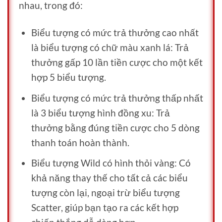
nhau, trong đó:
Biểu tượng có mức trả thưởng cao nhất
là biểu tượng có chữ màu xanh lá: Trả
thưởng gấp 10 lần tiền cược cho một kết
hợp 5 biểu tượng.
Biểu tượng có mức trả thưởng thấp nhất
là 3 biểu tượng hình đồng xu: Trả
thưởng bằng đúng tiền cược cho 5 dòng
thanh toán hoàn thành.
Biểu tượng Wild có hình thỏi vàng: Có
khả năng thay thế cho tất cả các biểu
tượng còn lại, ngoại trừ biểu tượng
Scatter, giúp bạn tạo ra các kết hợp