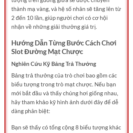
thành mạ vàng, và hệ số nhân sẽ tăng lên từ
2 đến 10 lần, giúp người chơi có cơ hội
nhận về những giải thưởng giá trị.
Hướng Dẫn Từng Bước Cách Chơi
Slot Đường Mạt Chược
Nghiên Cứu Kỹ Bảng Trả Thưởng
Bảng trả thưởng của trò chơi bao gồm các
biểu tượng trong trò mạt chược. Nếu bạn
mới bắt đầu và thấy chúng hơi giống nhau,
hãy tham khảo kỹ hình ảnh dưới đây để dễ
dàng phân biệt:
Bạn sẽ thấy có tổng cộng 8 biểu tượng khác