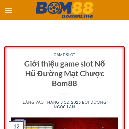
Bỏ
qua
nội
dung
GAME SLOT
Giới thiệu game slot Nổ
Hũ Đường Mạt Chược
Bom88
ĐĂNG VÀO
THÁNG 8 12, 2025
BỞI
DƯƠNG
NGỌC LAN
12