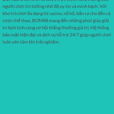
người chơi tin tưởng nhờ độ uy tín và minh bạch. Với
kho trò chơi đa dạng từ casino, nổ hũ, bắn cá cho đến cá
cược thể thao, BOM88 mang đến những phút giây giải
trí kịch tính cùng cơ hội thắng thưởng giá trị. Hệ thống
bảo mật hiện đại và dịch vụ hỗ trợ 24/7 giúp người chơi
luôn yên tâm khi trải nghiệm.
Chính sách bảo mật
Điều khoản và điều kiện
Miễn trừ trách nhiệm
Liên Hệ