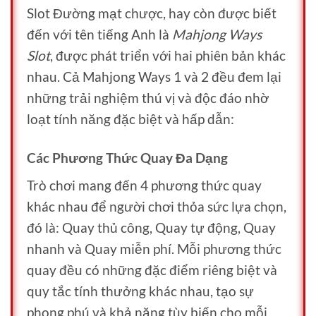
Slot Đường mạt chược, hay còn được biết
đến với tên tiếng Anh là
Mahjong Ways
Slot
, được phát triển với hai phiên bản khác
nhau. Cả Mahjong Ways 1 và 2 đều đem lại
những trải nghiệm thú vị và độc đáo nhờ
loạt tính năng đặc biệt và hấp dẫn:
Các Phương Thức Quay Đa Dạng
Trò chơi mang đến 4 phương thức quay
khác nhau để người chơi thỏa sức lựa chọn,
đó là: Quay thủ công, Quay tự động, Quay
nhanh và Quay miễn phí. Mỗi phương thức
quay đều có những đặc điểm riêng biệt và
quy tắc tính thưởng khác nhau, tạo sự
phong phú và khả năng tùy biến cho mỗi